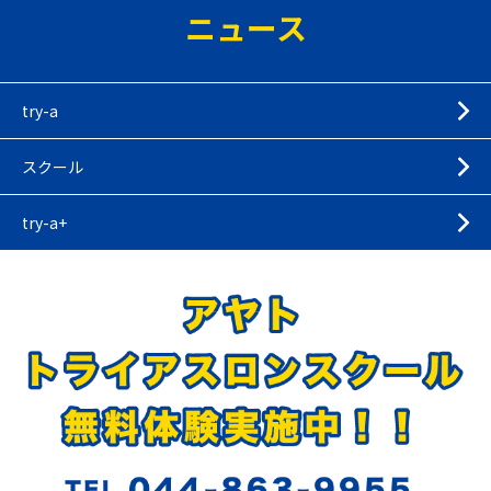
ニュース
try-a
スクール
try-a+