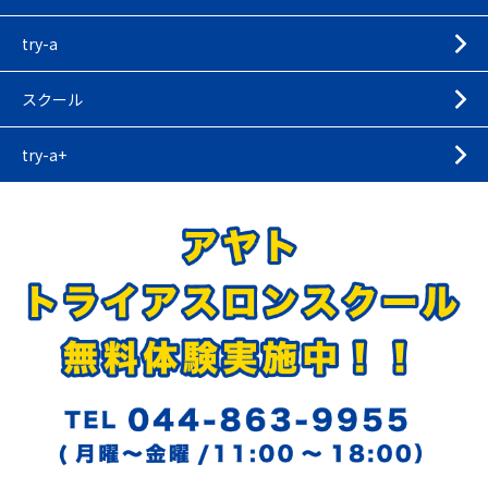
try-a
スクール
try-a+