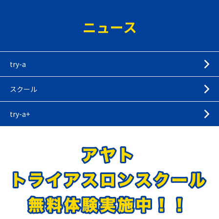
ニュース
try-a
スクール
try-a+