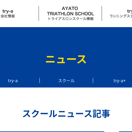
ュース
スクールニュース
try-a+ニュ
ール
はじめに
コンセプト
ニュース
カリキュラム
サービス
入会案内
try-a coffee
try-a
スクール
try-a+
スケジュール
アクセス
せ
スクールニュース記事
レース
イベント