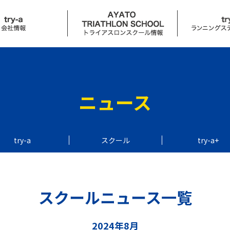
ュース
スクールニュース
try-a+ニュ
ール
はじめに
コンセプト
ニュース
カリキュラム
サービス
入会案内
try-a coffee
try-a
スクール
try-a+
スケジュール
アクセス
せ
スクールニュース一覧
レース
イベント
2024年8月