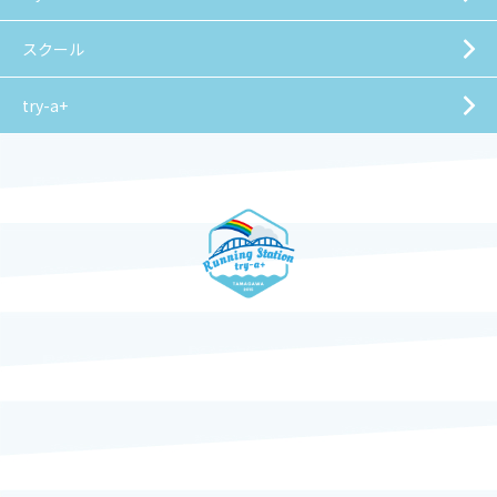
スクール
try-a+