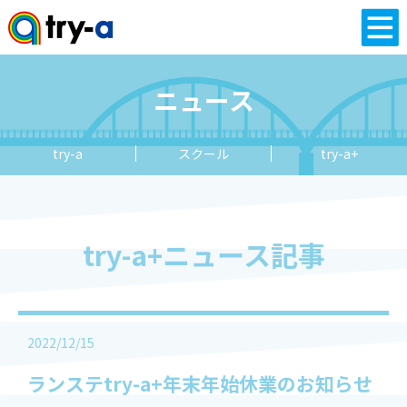
ニュース
try-a
スクール
try-a+
try-a+ニュース記事
2022/12/15
ランステtry-a+年末年始休業のお知らせ