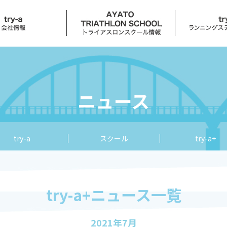
ュース
スクールニュース
try-a+ニュ
ール
はじめに
コンセプト
ニュース
カリキュラム
サービス
入会案内
try-a coffee
try-a
スクール
try-a+
スケジュール
アクセス
せ
try-a+ニュース一覧
レース
イベント
2021年7月