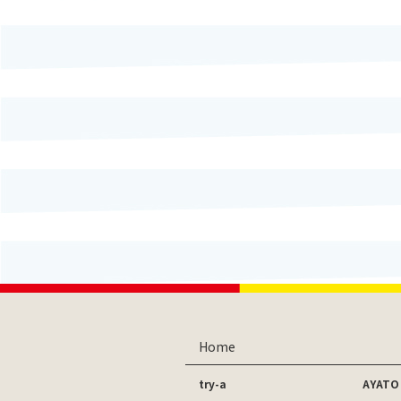
Home
try-a
AYATO