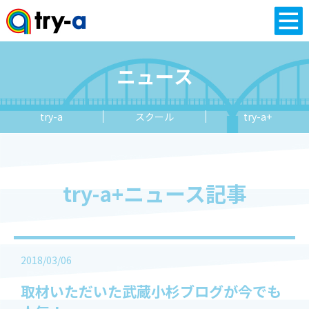
ニュース
try-a
スクール
try-a+
try-a+ニュース記事
2018/03/06
取材いただいた武蔵小杉ブログが今でも