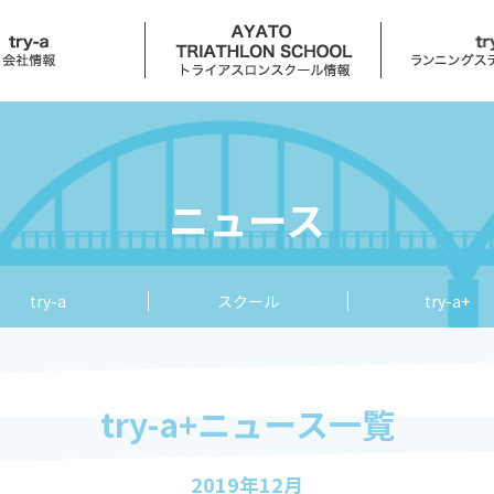
ュース
スクールニュース
try-a+ニュ
ール
はじめに
コンセプト
ニュース
カリキュラム
サービス
入会案内
try-a coffee
try-a
スクール
try-a+
スケジュール
アクセス
せ
try-a+ニュース一覧
レース
イベント
2019年12月