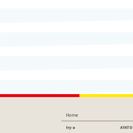
Home
try-a
AYATO