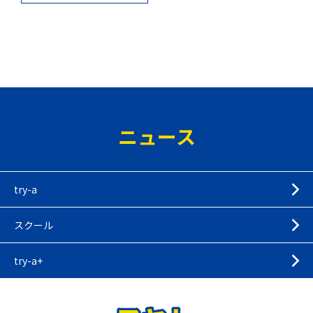
ニュース
try-a
スクール
try-a+