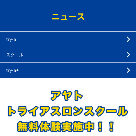
ニュース
try-a
スクール
try-a+