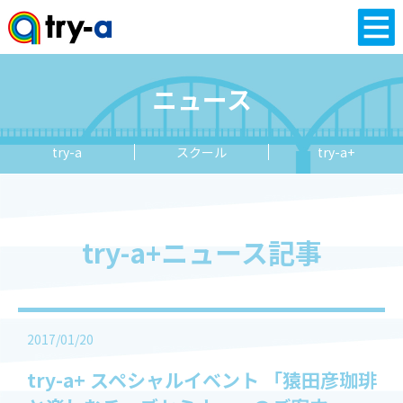
ニュース
try-a
スクール
try-a+
try-a+ニュース記事
2017/01/20
try-a+ スペシャルイベント 「猿田彦珈琲